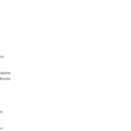
von
 deine
 Konto
ir
en