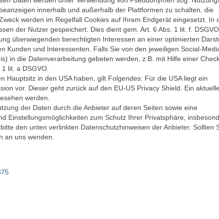
esen Daten werden unter Verwendung von Pseudonymen sog. Nutzungs
beanzeigen innerhalb und außerhalb der Plattformen zu schalten, die
weck werden im Regelfall Cookies auf Ihrem Endgerät eingesetzt. In 
en der Nutzer gespeichert. Dies dient gem. Art. 6 Abs. 1 lit. f. DSGVO
g überwiegenden berechtigten Interessen an einer optimierten Darst
n Kunden und Interessenten. Falls Sie von den jeweiligen Social-Medi
is) in die Datenverarbeitung gebeten werden, z.B. mit Hilfe einer Check
 1 lit. a DSGVO.
n Hauptsitz in den USA haben, gilt Folgendes: Für die USA liegt ein
n vor. Dieser geht zurück auf den EU-US Privacy Shield. Ein aktuell
esehen werden.
Nutzung der Daten durch die Anbieter auf deren Seiten sowie eine
nd Einstellungsmöglichkeiten zum Schutz Ihrer Privatsphäre, insbeson
tte den unten verlinkten Datenschutzhinweisen der Anbieter. Sollten 
ch an uns wenden.
875