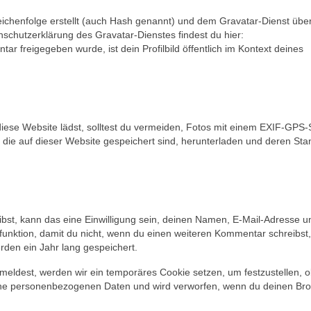
eichenfolge erstellt (auch Hash genannt) und dem Gravatar-Dienst üb
schutzerklärung des Gravatar-Dienstes findest du hier:
r freigegeben wurde, ist dein Profilbild öffentlich im Kontext deines
 diese Website lädst, solltest du vermeiden, Fotos mit einem EXIF-GPS-
die auf dieser Website gespeichert sind, herunterladen und deren Sta
st, kann das eine Einwilligung sein, deinen Namen, E-Mail-Adresse u
funktion, damit du nicht, wenn du einen weiteren Kommentar schreibst, 
den ein Jahr lang gespeichert.
nmeldest, werden wir ein temporäres Cookie setzen, um festzustellen, o
eine personenbezogenen Daten und wird verworfen, wenn du deinen Br