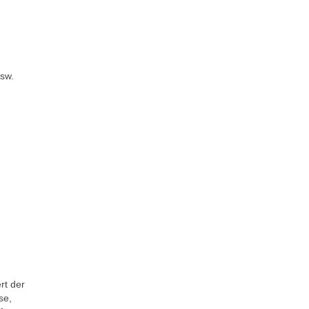
usw.
d
rt der
se,