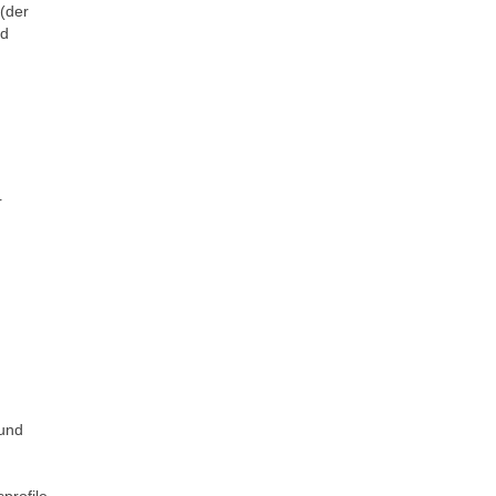
(der
nd
r
 und