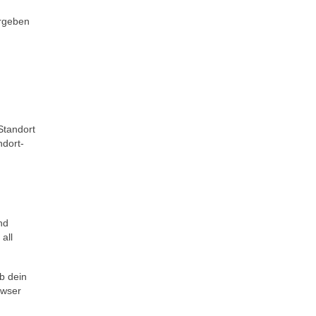
ergeben
Standort
ndort-
nd
all
b dein
owser