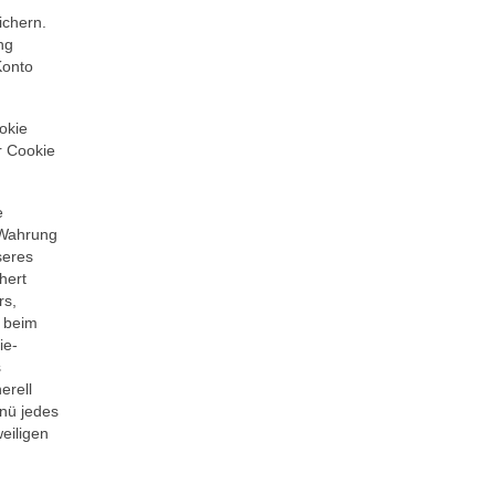
ichern.
ng
Konto
okie
r Cookie
e
 Wahrung
seres
hert
rs,
r beim
ie-
s
erell
enü jedes
eiligen