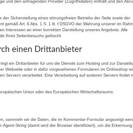
e und den anfragenden Provider (Zugriffsdaten) enthält und den Abru
der Sicherstellung eines störungsfreien Betriebs der Seite sowie der
nt gemäß Art. 6 Abs. 1 S. 1 lit. f DSGVO der Wahrung unserer im Rah
 Interessen an einer korrekten Darstellung unseres Angebots. Alle
de Ihres Seitenbesuchs gelöscht.
ch einen Drittanbieter
ngt ein Drittanbieter für uns die Dienste zum Hosting und zur Darstell
ser Webseite oder in dafür vorgesehenen Formularen im Onlineshop w
n Servern verarbeitet. Eine Verarbeitung auf anderen Servern findet n
 Europäischen Union oder des Europäischen Wirtschaftsraums.
n, sammeln wir die Daten, die im Kommentar-Formular angezeigt wer
gent-String (damit wird der Browser identifiziert), um die Erkennung