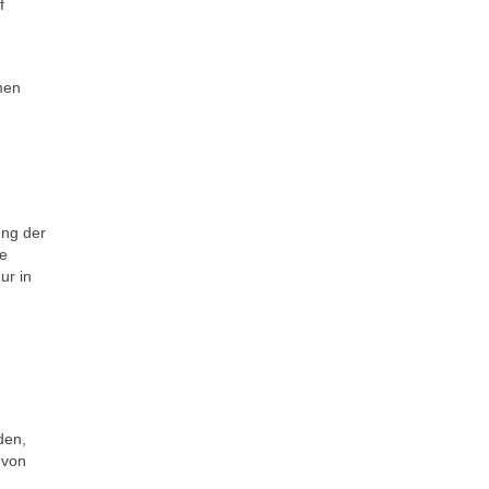
f
men
ung der
ie
ur in
den,
 von