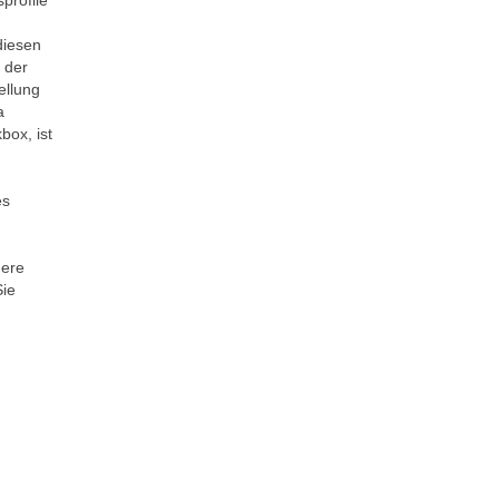
profile
diesen
 der
ellung
a
box, ist
es
dere
Sie