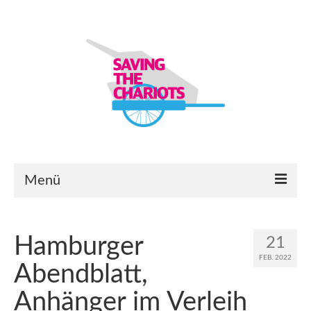
Menü
Startseite
Hamburger
21
Bauanleitungen
FEB. 2022
Abendblatt,
Lastenanhänger-Modelle & -Module
Anhänger im Verleih
Ersatzteilbörse & Eure Projekte