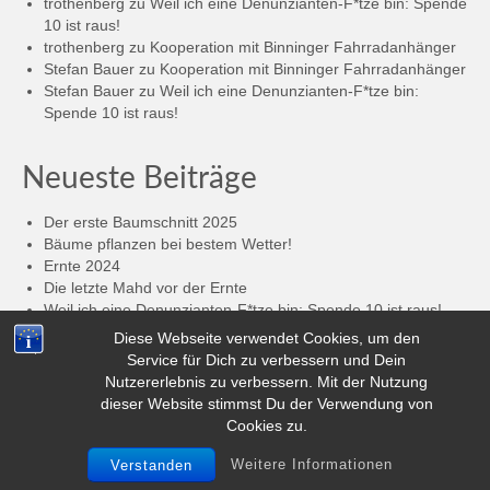
trothenberg
zu
Weil ich eine Denunzianten-F*tze bin: Spende
10 ist raus!
trothenberg
zu
Kooperation mit Binninger Fahrradanhänger
Stefan Bauer
zu
Kooperation mit Binninger Fahrradanhänger
Stefan Bauer
zu
Weil ich eine Denunzianten-F*tze bin:
Spende 10 ist raus!
Neueste Beiträge
Der erste Baumschnitt 2025
Bäume pflanzen bei bestem Wetter!
Ernte 2024
Die letzte Mahd vor der Ernte
Weil ich eine Denunzianten-F*tze bin: Spende 10 ist raus!
Die 2.000,- € sind geknackt: Spende 8 + 9 sind raus!
Diese Webseite verwendet Cookies, um den
Anhänger-Spende an „Buxtehude im Wandel“
Service für Dich zu verbessern und Dein
Der nächste kostenlose Anhänger-Workshop steht an!
Nutzererlebnis zu verbessern. Mit der Nutzung
Auf den Hund gekommen 2
dieser Website stimmst Du der Verwendung von
Cookies zu.
© 2026 - WordPress Theme by
Kadence WP
Weitere Informationen
Verstanden