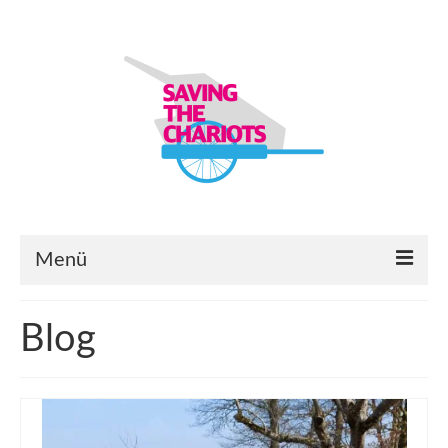
Menü
Startseite
Blog
Bauanleitungen
Lastenanhänger-Modelle & -Module
Ersatzteilbörse & Eure Projekte