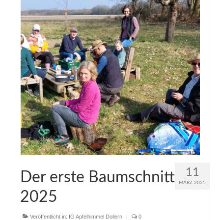
Blog
11
Der erste Baumschnitt
MÄRZ 2025
2025
Veröffentlicht in:
IG Apfelhimmel Dollern
|
0