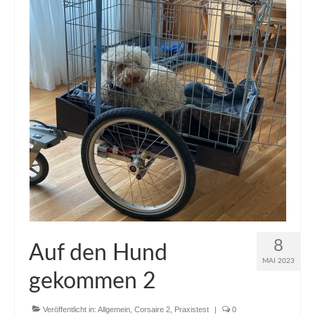
8
Auf den Hund
MAI 2023
gekommen 2
Veröffentlicht in:
Allgemein
,
Corsaire 2
,
Praxistest
|
0