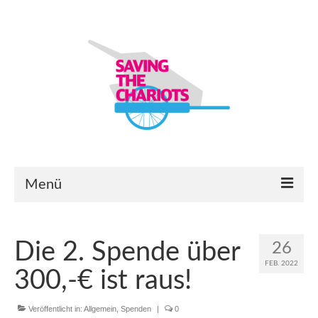
Menü
Startseite
Die 2. Spende über
26
Bauanleitungen
FEB. 2022
300,-€ ist raus!
Lastenanhänger-Modelle & -Module
Veröffentlicht in:
Allgemein
,
Spenden
|
0
Ersatzteilbörse & Eure Projekte