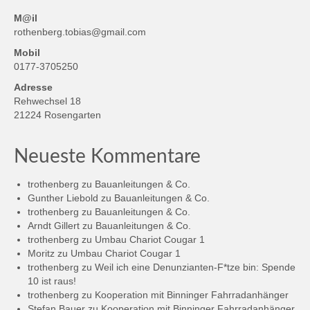
M@il
rothenberg.tobias@gmail.com
Mobil
0177-3705250
Adresse
Rehwechsel 18
21224 Rosengarten
Neueste Kommentare
trothenberg
zu
Bauanleitungen & Co.
Gunther Liebold
zu
Bauanleitungen & Co.
trothenberg
zu
Bauanleitungen & Co.
Arndt Gillert
zu
Bauanleitungen & Co.
trothenberg
zu
Umbau Chariot Cougar 1
Moritz
zu
Umbau Chariot Cougar 1
trothenberg
zu
Weil ich eine Denunzianten-F*tze bin: Spende
10 ist raus!
trothenberg
zu
Kooperation mit Binninger Fahrradanhänger
Stefan Bauer
zu
Kooperation mit Binninger Fahrradanhänger