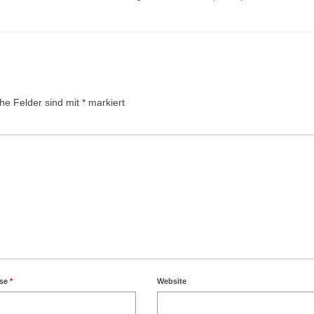
che Felder sind mit
*
markiert
sse
*
Website