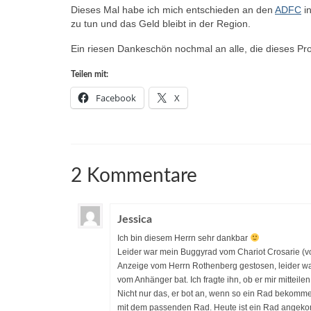
Dieses Mal habe ich mich entschieden an den
ADFC
i
zu tun und das Geld bleibt in der Region.
Ein riesen Dankeschön nochmal an alle, die dieses Pro
Teilen mit:
Facebook
X
2 Kommentare
Jessica
Ich bin diesem Herrn sehr dankbar
Leider war mein Buggyrad vom Chariot Crosarie (vo
Anzeige vom Herrn Rothenberg gestosen, leider war 
vom Anhänger bat. Ich fragte ihn, ob er mir mitteil
Nicht nur das, er bot an, wenn so ein Rad bekommen
mit dem passenden Rad. Heute ist ein Rad angeko