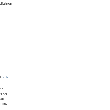
adfahren
|
Reply
ine
Bilder
nach.
r Ebay