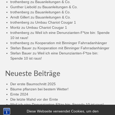
trothenberg
zu
Bauanleitungen & Co.
Gunther Liebold
zu
Bauanleitungen & Co.
trothenberg
zu
Bauanleitungen & Co.
Arndt Gillert
zu
Bauanleitungen & Co.
trothenberg
zu
Umbau Chariot Cougar 1
Moritz
zu
Umbau Chariot Cougar 1
trothenberg
zu
Weil ich eine Denunzianten-F*tze bin: Spende
10 ist raus!
trothenberg
zu
Kooperation mit Binninger Fahrradanhänger
Stefan Bauer
zu
Kooperation mit Binninger Fahrradanhänger
Stefan Bauer
zu
Weil ich eine Denunzianten-F*tze bin:
Spende 10 ist raus!
Neueste Beiträge
Der erste Baumschnitt 2025
Bäume pflanzen bei bestem Wetter!
Ernte 2024
Die letzte Mahd vor der Ernte
Weil ich eine Denunzianten-F*tze bin: Spende 10 ist raus!
Die 2.000,- € sind geknackt: Spende 8 + 9 sind raus!
Diese Webseite verwendet Cookies, um den
Anhänger-Spende an „Buxtehude im Wandel“