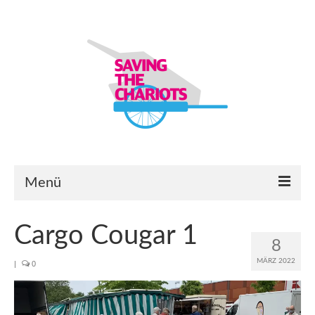
Menü
Startseite
Cargo Cougar 1
8
Bauanleitungen
MÄRZ 2022
|
0
Lastenanhänger-Modelle & -Module
Ersatzteilbörse & Eure Projekte