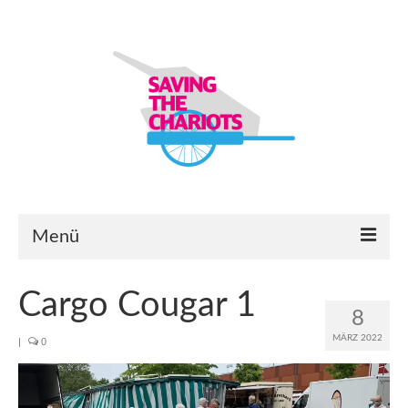
Menü
Startseite
Cargo Cougar 1
8
Bauanleitungen
MÄRZ 2022
|
0
Lastenanhänger-Modelle & -Module
Ersatzteilbörse & Eure Projekte