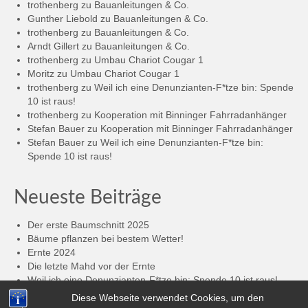
trothenberg
zu
Bauanleitungen & Co.
Gunther Liebold
zu
Bauanleitungen & Co.
trothenberg
zu
Bauanleitungen & Co.
Arndt Gillert
zu
Bauanleitungen & Co.
trothenberg
zu
Umbau Chariot Cougar 1
Moritz
zu
Umbau Chariot Cougar 1
trothenberg
zu
Weil ich eine Denunzianten-F*tze bin: Spende
10 ist raus!
trothenberg
zu
Kooperation mit Binninger Fahrradanhänger
Stefan Bauer
zu
Kooperation mit Binninger Fahrradanhänger
Stefan Bauer
zu
Weil ich eine Denunzianten-F*tze bin:
Spende 10 ist raus!
Neueste Beiträge
Der erste Baumschnitt 2025
Bäume pflanzen bei bestem Wetter!
Ernte 2024
Die letzte Mahd vor der Ernte
Weil ich eine Denunzianten-F*tze bin: Spende 10 ist raus!
Die 2.000,- € sind geknackt: Spende 8 + 9 sind raus!
Diese Webseite verwendet Cookies, um den
Anhänger-Spende an „Buxtehude im Wandel“