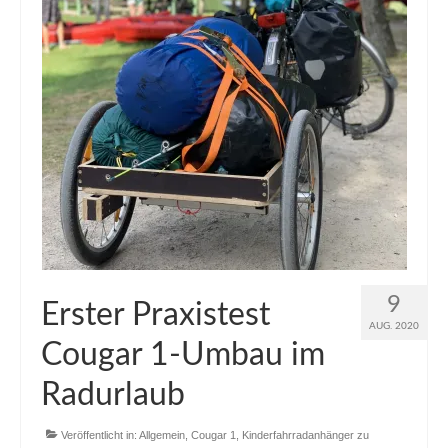
9
Erster Praxistest
AUG. 2020
Cougar 1-Umbau im
Radurlaub
Veröffentlicht in:
Allgemein
,
Cougar 1
,
Kinderfahrradanhänger zu