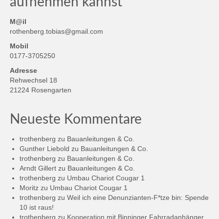
aufnehmen kannst
M@il
rothenberg.tobias@gmail.com
Mobil
0177-3705250
Adresse
Rehwechsel 18
21224 Rosengarten
Neueste Kommentare
trothenberg
zu
Bauanleitungen & Co.
Gunther Liebold
zu
Bauanleitungen & Co.
trothenberg
zu
Bauanleitungen & Co.
Arndt Gillert
zu
Bauanleitungen & Co.
trothenberg
zu
Umbau Chariot Cougar 1
Moritz
zu
Umbau Chariot Cougar 1
trothenberg
zu
Weil ich eine Denunzianten-F*tze bin: Spende
10 ist raus!
trothenberg
zu
Kooperation mit Binninger Fahrradanhänger