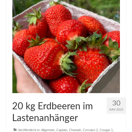
Blog
30
20 kg Erdbeeren im
JUNI 2021
Lastenanhänger
Veröffentlicht in:
Allgemein
,
Captain
,
Cheetah
,
Corsaire 2
,
Cougar 1
,